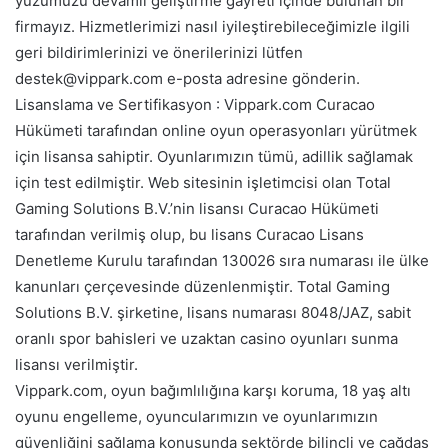
yüzümüzü devamlı geliştirme gayreti içinde bulunan bir
firmayız. Hizmetlerimizi nasıl iyileştirebileceğimizle ilgili
geri bildirimlerinizi ve önerilerinizi lütfen
destek@vippark.com
e-posta adresine gönderin.
Lisanslama ve Sertifikasyon : Vippark.com Curacao
Hükümeti tarafından online oyun operasyonları yürütmek
için lisansa sahiptir. Oyunlarımızın tümü, adillik sağlamak
için test edilmiştir. Web sitesinin işletimcisi olan Total
Gaming Solutions B.V.’nin lisansı Curacao Hükümeti
tarafından verilmiş olup, bu lisans Curacao Lisans
Denetleme Kurulu tarafından 130026 sıra numarası ile ülke
kanunları çerçevesinde düzenlenmiştir. Total Gaming
Solutions B.V. şirketine, lisans numarası 8048/JAZ, sabit
oranlı spor bahisleri ve uzaktan casino oyunları sunma
lisansı verilmiştir.
Vippark.com, oyun bağımlılığına karşı koruma, 18 yaş altı
oyunu engelleme, oyuncularımızın ve oyunlarımızın
güvenliğini sağlama konusunda sektörde bilinçli ve çağdaş