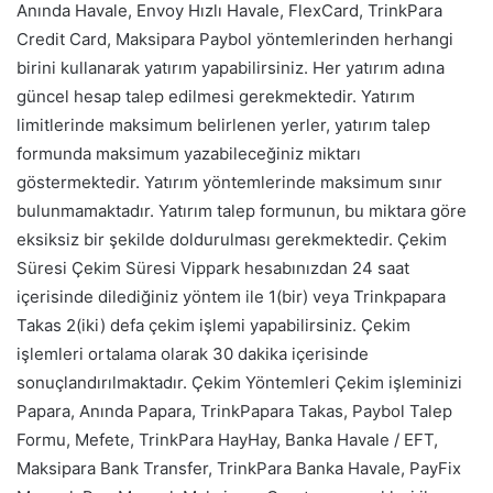
Anında Havale, Envoy Hızlı Havale, FlexCard, TrinkPara
Credit Card, Maksipara Paybol yöntemlerinden herhangi
birini kullanarak yatırım yapabilirsiniz. Her yatırım adına
güncel hesap talep edilmesi gerekmektedir. Yatırım
limitlerinde maksimum belirlenen yerler, yatırım talep
formunda maksimum yazabileceğiniz miktarı
göstermektedir. Yatırım yöntemlerinde maksimum sınır
bulunmamaktadır. Yatırım talep formunun, bu miktara göre
eksiksiz bir şekilde doldurulması gerekmektedir. Çekim
Süresi Çekim Süresi Vippark hesabınızdan 24 saat
içerisinde dilediğiniz yöntem ile 1(bir) veya Trinkpapara
Takas 2(iki) defa çekim işlemi yapabilirsiniz. Çekim
işlemleri ortalama olarak 30 dakika içerisinde
sonuçlandırılmaktadır. Çekim Yöntemleri Çekim işleminizi
Papara, Anında Papara, TrinkPapara Takas, Paybol Talep
Formu, Mefete, TrinkPara HayHay, Banka Havale / EFT,
Maksipara Bank Transfer, TrinkPara Banka Havale, PayFix