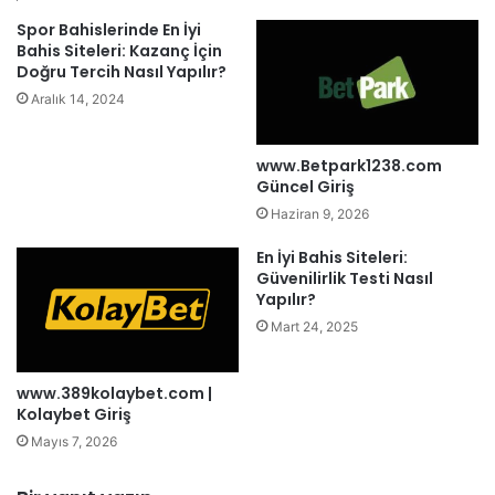
Spor Bahislerinde En İyi
Bahis Siteleri: Kazanç İçin
Doğru Tercih Nasıl Yapılır?
Aralık 14, 2024
www.Betpark1238.com
Güncel Giriş
Haziran 9, 2026
En İyi Bahis Siteleri:
Güvenilirlik Testi Nasıl
Yapılır?
Mart 24, 2025
www.389kolaybet.com |
Kolaybet Giriş
Mayıs 7, 2026