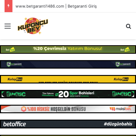
www.betgaranti1486.com | Betgaranti Giriş
Menü
Ar