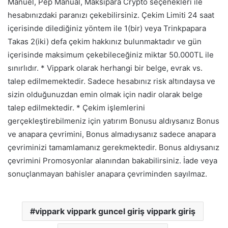
Manuel, Pep Manual, Maksipara Crypto seçenekleri ile
hesabınızdaki paranızı çekebilirsiniz. Çekim Limiti 24 saat
içerisinde dilediğiniz yöntem ile 1(bir) veya Trinkpapara
Takas 2(iki) defa çekim hakkınız bulunmaktadır ve gün
içerisinde maksimum çekebileceğiniz miktar 50.000TL ile
sınırlıdır. * Vippark olarak herhangi bir belge, evrak vs.
talep edilmemektedir. Sadece hesabınız risk altındaysa ve
sizin olduğunuzdan emin olmak için nadir olarak belge
talep edilmektedir. * Çekim işlemlerini
gerçekleştirebilmeniz için yatırım Bonusu aldıysanız Bonus
ve anapara çevrimini, Bonus almadıysanız sadece anapara
çevriminizi tamamlamanız gerekmektedir. Bonus aldıysanız
çevrimini Promosyonlar alanından bakabilirsiniz. İade veya
sonuçlanmayan bahisler anapara çevriminden sayılmaz.
vippark vippark guncel giriş vippark giriş