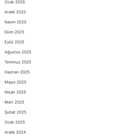
Ocak 2026
Aralık 2025
Kasım 2025
Ekim 2025
Eylül 2025
Ağustos 2025
Temmuz 2025
Haziran 2025
Mayıs 2025
Nisan 2025
Mart 2025
Şubat 2025
Ocak 2025
Aralık 2024