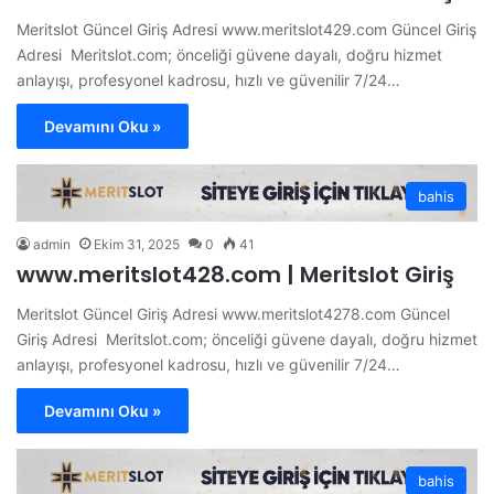
Meritslot Güncel Giriş Adresi www.meritslot429.com Güncel Giriş
Adresi Meritslot.com; önceliği güvene dayalı, doğru hizmet
anlayışı, profesyonel kadrosu, hızlı ve güvenilir 7/24…
Devamını Oku »
bahis
admin
Ekim 31, 2025
0
41
www.meritslot428.com | Meritslot Giriş
Meritslot Güncel Giriş Adresi www.meritslot4278.com Güncel
Giriş Adresi Meritslot.com; önceliği güvene dayalı, doğru hizmet
anlayışı, profesyonel kadrosu, hızlı ve güvenilir 7/24…
Devamını Oku »
bahis