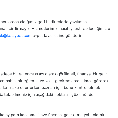
culardan aldığımız geri bildirimlerle yazılımsal
an bir firmayız. Hizmetlerimizi nasıl iyileştirebileceğimizle
ek
@kolaybet.com
e-posta adresine gönderin.
adece bir eğlence aracı olarak görülmeli, finansal bir gelir
san bahisi bir eğlence ve vakit geçirme aracı olarak görerek
arı riske ederlerken bazıları için bunu kontrol etmek
ında tutabilmeniz için aşağıdaki noktaları göz önünde
 kolay para kazanma, ilave finansal gelir etme yolu olarak