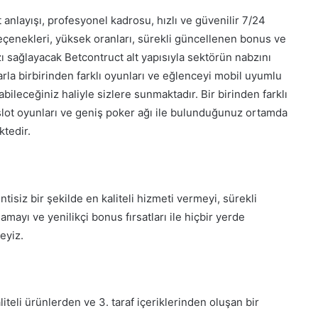
anlayışı, profesyonel kadrosu, hızlı ve güvenilir 7/24
seçenekleri, yüksek oranları, sürekli güncellenen bonus ve
 sağlayacak Betcontruct alt yapısıyla sektörün nabzını
larla birbirinden farklı oyunları ve eğlenceyi mobil uyumlu
ileceğiniz haliyle sizlere sunmaktadır. Bir birinden farklı
 slot oyunları ve geniş poker ağı ile bulunduğunuz ortamda
ktedir.
isiz bir şekilde en kaliteli hizmeti vermeyi, sürekli
amayı ve yenilikçi bonus fırsatları ile hiçbir yerde
eyiz.
teli ürünlerden ve 3. taraf içeriklerinden oluşan bir