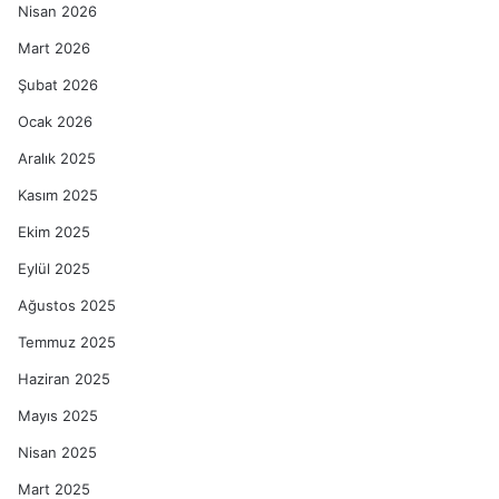
Nisan 2026
Mart 2026
Şubat 2026
Ocak 2026
Aralık 2025
Kasım 2025
Ekim 2025
Eylül 2025
Ağustos 2025
Temmuz 2025
Haziran 2025
Mayıs 2025
Nisan 2025
Mart 2025