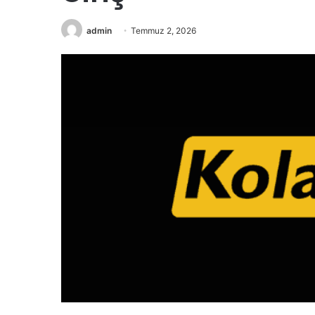
admin
Temmuz 2, 2026