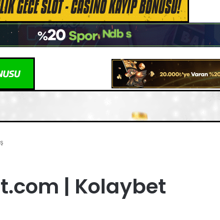
iş
.com | Kolaybet