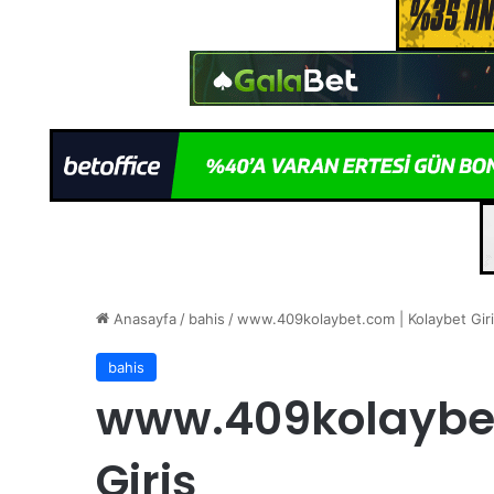
Anasayfa
/
bahis
/
www.409kolaybet.com | Kolaybet Gir
bahis
www.409kolaybet
Giriş