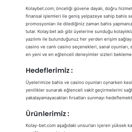
Kolaybet.com; önceliği güvene dayalı, doğru hizmet 
finansal işlemleri ile geniş yelpazeye sahip bahis 
promosyonları ile dilediğiniz zaman bahis yapmanızı
tutar. Kolay.bet adı gibi üyelerine sunduğu kolaylık
yazılımı ile bulunduğunuz her yerden erişim sağlayab
casino ve canlı casino seçenekleri, sanal oyunları,
en yeni ve en eğlenceli deneyimler sizleri bekleme
Hedeflerimiz :
Üyelerimize bahis ve casino oyunları oynarken kesint
yenilikler sunarak eğlenceli vakit geçirmelerini sağl
yakalayamayacakları fırsatları sunmayı hedeflemekt
Ürünlerimiz :
Kolay-bet.com aşağıdaki unsurları içeren yüksek kali