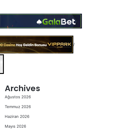
/
Archives
Ağustos 2026
Temmuz 2026
Haziran 2026
Mayıs 2026