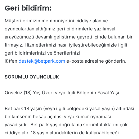
Geri bildirim:
Müşterilerimizin memnuniyetini ciddiye alan ve
oyunculardan aldığımız geri bildirimlerle yazılımsal
arayüzümüzü devamlı geliştirme gayreti içinde bulunan bir
firmayız. Hizmetlerimizi nasıl iyileştirebileceğimizle ilgili
geri bildirimlerinizi ve önerilerinizi
lütfen
destek@betpark.com
e-posta adresine gönderin.
SORUMLU OYUNCULUK
Onsekiz (18) Yaş Üzeri veya İlgili Bölgenin Yasal Yaşı
Bet park 18 yaşın (veya ilgili bölgedeki yasal yaşın) altındaki
bir kimsenin hesap açması veya kumar oynaması
yasadışıdır. Bet park yaş doğrulama sorumluluklarını çok
ciddiye alır. 18 yaşın altındakilerin de kullanabileceği