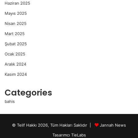
Haziran 2025
Mayıs 2025
Nisan 2025
Mart 2025
Şubat 2025
Ocak 2025
Aralık 2024
Kasım 2024
Categories
bahis
© Telif Hakkı 2026, Tüm Hakları Saklıdır |
Jannah News
Tasarımcı TieLabs