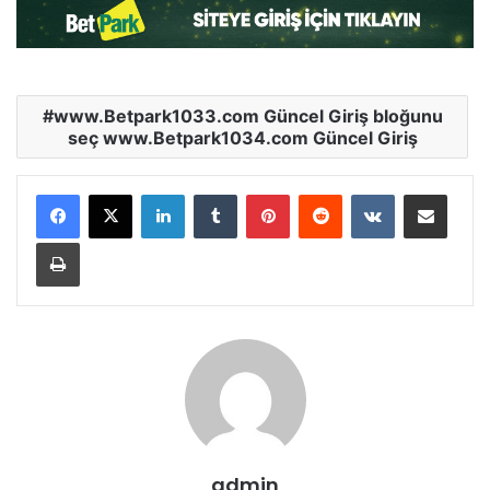
www.Betpark1033.com Güncel Giriş bloğunu
seç www.Betpark1034.com Güncel Giriş
LinkedIn
Tumblr
Pinterest
Reddit
VKontakte
E-Posta ile paylaş
Yazdır
admin