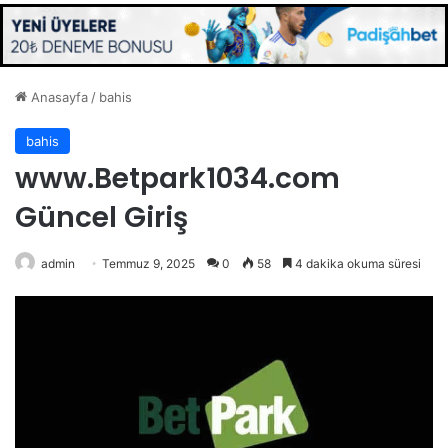
Anasayfa
/
bahis
bahis
www.Betpark1034.com
Güncel Giriş
admin
Temmuz 9, 2025
0
58
4 dakika okuma süresi