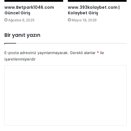
www.Betpark1046.com
www.393kolaybet.com |
Güncel Giriş
Kolaybet Giriş
Ağustos 6, 2025
Mayıs 18, 2026
Bir yanıt yazın
E-posta adresiniz yayınlanmayacak.
Gerekli alanlar
*
ile
işaretlenmişlerdir
Y
o
r
u
m
*