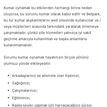
Kumar oynamak bu etkilerden herhangi birine neden
oluyorsa, bu sorunlu kumar olarak kabul edilir ve Betpark,
bu tür kumar alışkanlıklarını web sitesinde kullanıcılar ve /
veya müşterileri arasında farkındalık yaratarak önlemeye
çalışmaktadır, çünkü site hizmetleri yalnızca iyi vakit
geçirme amacıyla kullanılmalı ve başka anlamlarla
kullanılmamalıdır.
Sorunlu kumar oynamak hayatınızın birçok yönünü
olumsuz yönde etkileyebilir:
Arkadaşlarınız ve ailenizle olan ilişkinizi;
Sağlığınızı;
Çalışmalarınızı;
Eğitiminizı;
Başka şeyler yapmak için harcayacağınız süreyi.