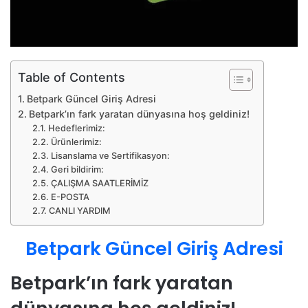
Table of Contents
Betpark Güncel Giriş Adresi
Betpark’ın fark yaratan dünyasına hoş geldiniz!
Hedeflerimiz:
Ürünlerimiz:
Lisanslama ve Sertifikasyon:
Geri bildirim:
ÇALIŞMA SAATLERİMİZ
E-POSTA
CANLI YARDIM
Betpark Güncel Giriş Adresi
Betpark’ın fark yaratan