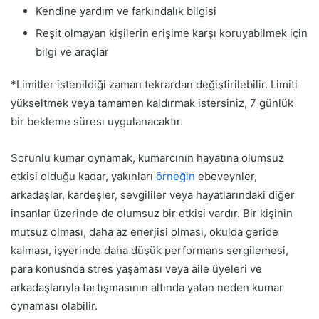
Kendine yardım ve farkındalık bilgisi
Reşit olmayan kişilerin erişime karşı koruyabilmek için
bilgi ve araçlar
*Limitler istenildiği zaman tekrardan değiştirilebilir. Limiti
yükseltmek veya tamamen kaldırmak istersiniz, 7 günlük
bir bekleme süresı uygulanacaktır.
Sorunlu kumar oynamak, kumarcının hayatına olumsuz
etkisi olduğu kadar, yakınları
örneğin
ebeveynler,
arkadaşlar, kardeşler, sevgililer veya hayatlarındaki diğer
insanlar üzerinde de olumsuz bir etkisi vardır. Bir kişinin
mutsuz olması, daha az enerjisi olması, okulda geride
kalması, işyerinde daha düşük performans sergilemesi,
para konusnda stres yaşaması veya aile üyeleri ve
arkadaşlarıyla tartışmasının altında yatan neden kumar
oynaması olabilir.