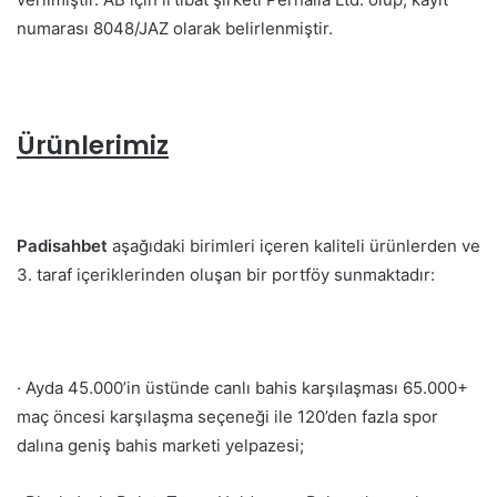
numarası 8048/JAZ olarak belirlenmiştir.
Ürünlerimiz
Padisahbet
aşağıdaki birimleri içeren kaliteli ürünlerden ve
3. taraf içeriklerinden oluşan bir portföy sunmaktadır:
· Ayda 45.000’in üstünde canlı bahis karşılaşması 65.000+
maç öncesi karşılaşma seçeneği ile 120’den fazla spor
dalına geniş bahis marketi yelpazesi;