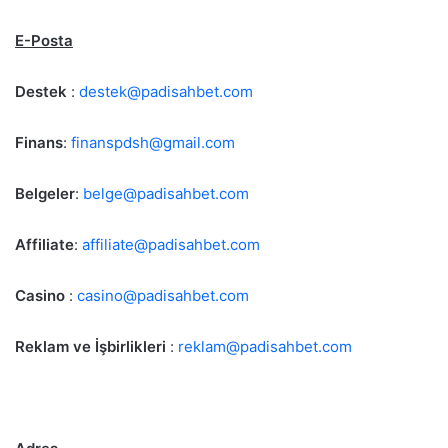
E-Posta
Destek
:
destek@padisahbet.com
Finans
:
finanspdsh@gmail.com
Belgeler
:
belge@padisahbet.com
Affiliate
:
affiliate@padisahbet.com
Casino
:
casino@padisahbet.com
Reklam ve İşbirlikleri
:
reklam@padisahbet.com