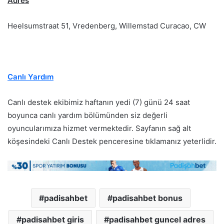
Adres
Heelsumstraat 51, Vredenberg, Willemstad Curacao, CW
Canlı Yardım
Canlı destek ekibimiz haftanın yedi (7) günü 24 saat
boyunca canlı yardım bölümünden siz değerli
oyuncularımıza hizmet vermektedir. Sayfanın sağ alt
köşesindeki Canlı Destek penceresine tıklamanız yeterlidir.
padisahbet
padisahbet bonus
padisahbet giris
padisahbet guncel adres