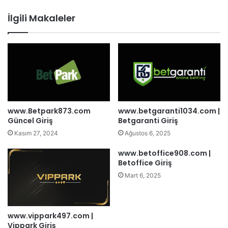
sitesi
İlgili Makaleler
www.Betpark873.com
www.betgaranti1034.com |
Güncel Giriş
Betgaranti Giriş
Kasım 27, 2024
Ağustos 6, 2025
www.betoffice908.com |
Betoffice Giriş
Mart 6, 2025
www.vippark497.com |
Vippark Giriş