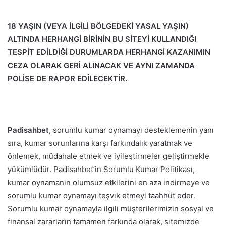
18 YAŞIN (VEYA İLGİLİ BÖLGEDEKİ YASAL YAŞIN)
ALTINDA HERHANGİ BİRİNİN BU SİTEYİ KULLANDIĞI
TESPİT EDİLDİĞİ DURUMLARDA HERHANGİ KAZANIMIN
CEZA OLARAK GERİ ALINACAK VE AYNI ZAMANDA
POLİSE DE RAPOR EDİLECEKTİR.
Padisahbet
, sorumlu kumar oynamayı desteklemenin yanı
sıra, kumar sorunlarına karşı farkındalık yaratmak ve
önlemek, müdahale etmek ve iyileştirmeler geliştirmekle
yükümlüdür. Padisahbet’in Sorumlu Kumar Politikası,
kumar oynamanın olumsuz etkilerini en aza indirmeye ve
sorumlu kumar oynamayı teşvik etmeyi taahhüt eder.
Sorumlu kumar oynamayla ilgili müşterilerimizin sosyal ve
finansal zararların tamamen farkında olarak, sitemizde