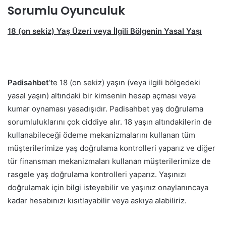
Sorumlu Oyunculuk
18 (on sekiz) Yaş Üzeri veya İlgili Bölgenin Yasal Yaşı
Padisahbet
’te 18 (on sekiz) yaşın (veya ilgili bölgedeki
yasal yaşın) altındaki bir kimsenin hesap açması veya
kumar oynaması yasadışıdır. Padisahbet yaş doğrulama
sorumluluklarını çok ciddiye alır. 18 yaşın altındakilerin de
kullanabileceği ödeme mekanizmalarını kullanan tüm
müşterilerimize yaş doğrulama kontrolleri yaparız ve diğer
tür finansman mekanizmaları kullanan müşterilerimize de
rasgele yaş doğrulama kontrolleri yaparız. Yaşınızı
doğrulamak için bilgi isteyebilir ve yaşınız onaylanıncaya
kadar hesabınızı kısıtlayabilir veya askıya alabiliriz.