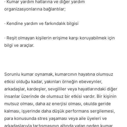
· Kumar yardım hatlarına ve diğer yardım
organizasyonlarına bağlantılar;
· Kendine yardım ve farkındalık bilgisi
· Reşit olmayan kişilerin erişime karşı koruyabilmek için
bilgi ve araçlar.
Sorunlu kumar oynamak, kumarcının hayatına olumsuz
etkisi olduğu kadar, yakınları örneğin ebeveynler,
arkadaşlar, kardeşler, sevgililer veya hayatlarındaki diğer
insanlar üzerinde de olumsuz bir etkisi vardır. Bir kişinin
mutsuz olması, daha az enerjisi olması, okulda geride
kalması, işyerinde daha düşük performans sergilemesi,
para konusunda stres yaşaması veya aile üyeleri ve
arkadaşlarıyla tartışmasının altında yatan neden kumar