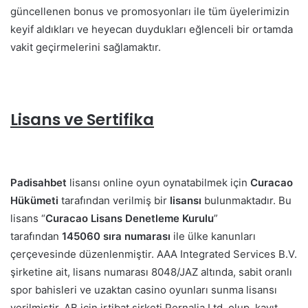
güncellenen bonus ve promosyonları ile tüm üyelerimizin
keyif aldıkları ve heyecan duydukları eğlenceli bir ortamda
vakit geçirmelerini sağlamaktır.
Lisans ve Sertifika
Padisahbet
lisansı online oyun oynatabilmek için
Curacao
Hükümeti
tarafından verilmiş bir
lisansı
bulunmaktadır. Bu
lisans “
Curacao Lisans Denetleme Kurulu
”
tarafından
145060 sıra numarası
ile ülke kanunları
çerçevesinde düzenlenmiştir. AAA Integrated Services B.V.
şirketine ait, lisans numarası 8048/JAZ altında, sabit oranlı
spor bahisleri ve uzaktan casino oyunları sunma lisansı
verilmiştir. AB için irtibat şirketi Pernalia Ltd. olup, kayıt